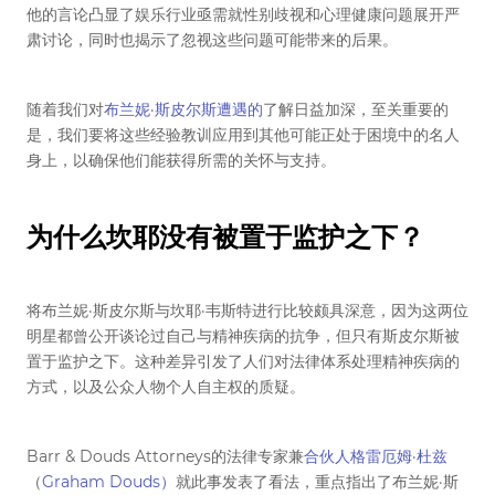
他的言论凸显了娱乐行业亟需就性别歧视和心理健康问题展开严
肃讨论，同时也揭示了忽视这些问题可能带来的后果。
随着我们对
布兰妮·斯皮尔斯遭遇的
了解日益加深，至关重要的
是，我们要将这些经验教训应用到其他可能正处于困境中的名人
身上，以确保他们能获得所需的关怀与支持。
为什么坎耶没有被置于监护之下？
将布兰妮·斯皮尔斯与坎耶·韦斯特进行比较颇具深意，因为这两位
明星都曾公开谈论过自己与精神疾病的抗争，但只有斯皮尔斯被
置于监护之下。这种差异引发了人们对法律体系处理精神疾病的
方式，以及公众人物个人自主权的质疑。
Barr & Douds Attorneys的法律专家兼
合伙人格雷厄姆·杜兹
（
Graham Douds）
就此事发表了看法，重点指出了布兰妮·斯