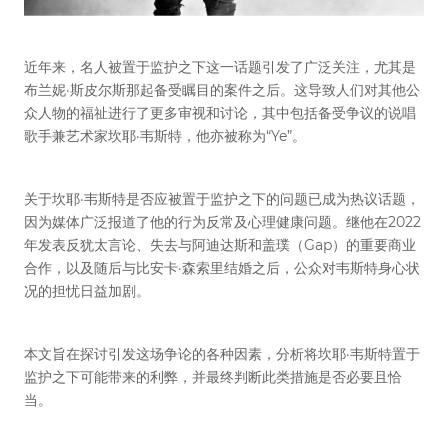
近年来，名人被置于监护之下这一话题引发了广泛关注，尤其是
布兰妮·斯皮尔斯那起备受瞩目的案件之后。这导致人们对其他公
众人物的福祉进行了更多审视和讨论，其中包括备受争议的说唱
歌手兼艺术家坎耶·韦斯特，他亦被称为“Ye”。
关于坎耶·韦斯特是否应被置于监护之下的问题已成为热议话题，
因为媒体广泛报道了他的行为反常及心理健康问题。继他在2022
年发表反犹太言论、失去与阿迪达斯和盖璞（Gap）的重要商业
合作，以及随后与比安卡·森索里结婚之后，公众对韦斯特身心状
况的担忧日益加剧。
本文旨在探讨引发这场争论的各种因素，分析将坎耶·韦斯特置于
监护之下可能带来的利弊，并最终判断此类措施是否必要且恰
当。