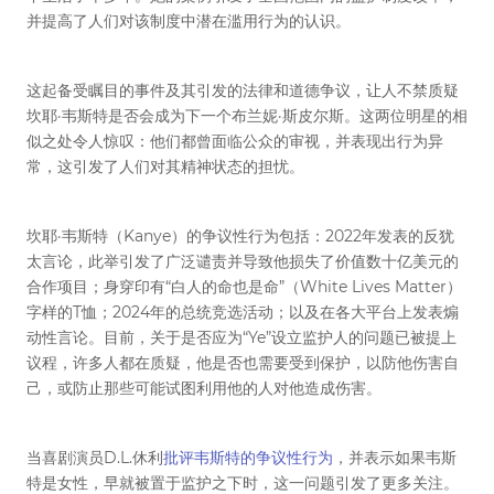
并提高了人们对该制度中潜在滥用行为的认识。
这起备受瞩目的事件及其引发的法律和道德争议，让人不禁质疑
坎耶·韦斯特是否会成为下一个布兰妮·斯皮尔斯。这两位明星的相
似之处令人惊叹：他们都曾面临公众的审视，并表现出行为异
常，这引发了人们对其精神状态的担忧。
坎耶·韦斯特（Kanye）的争议性行为包括：2022年发表的反犹
太言论，此举引发了广泛谴责并导致他损失了价值数十亿美元的
合作项目；身穿印有“白人的命也是命”（White Lives Matter）
字样的T恤；2024年的总统竞选活动；以及在各大平台上发表煽
动性言论。目前，关于是否应为“Ye”设立监护人的问题已被提上
议程，许多人都在质疑，他是否也需要受到保护，以防他伤害自
己，或防止那些可能试图利用他的人对他造成伤害。
当喜剧演员D.L.休利
批评韦斯特的争议性行为
，并表示如果韦斯
特是女性，早就被置于监护之下时，这一问题引发了更多关注。